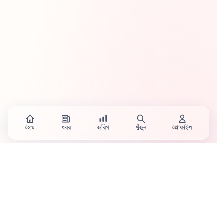
হোম
খবর
জরিপ
খুঁজুন
প্রোফাইল
Country's first full mobile work-flow based news