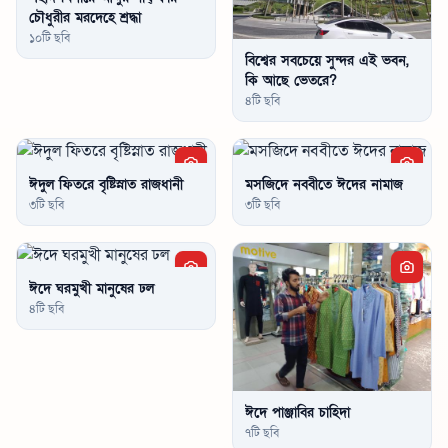
চৌধুরীর মরদেহে শ্রদ্ধা
১০টি ছবি
বিশ্বের সবচেয়ে সুন্দর এই ভবন,
কি আছে ভেতরে?
৪টি ছবি
ঈদুল ফিতরে বৃষ্টিস্নাত রাজধানী
মসজিদে নববীতে ঈদের নামাজ
৩টি ছবি
৩টি ছবি
ঈদে ঘরমুখী মানুষের ঢল
৪টি ছবি
ঈদে পাঞ্জাবির চাহিদা
৭টি ছবি