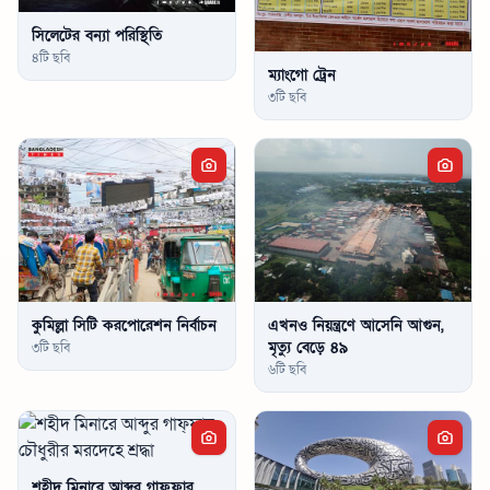
সিলেটের বন্যা পরিস্থিতি
৪টি ছবি
ম্যাংগো ট্রেন
৩টি ছবি
কুমিল্লা সিটি করপোরেশন নির্বাচন
এখনও নিয়ন্ত্রণে আসেনি আগুন,
মৃত্যু বেড়ে ৪৯
৩টি ছবি
৬টি ছবি
শহীদ মিনারে আব্দুর গাফ্ফার