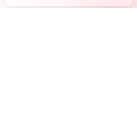
Country's first full mobile work-flow based news
station.
Sister concern of Vinyl World Group
Publisher:
Abaid Monsur
Mojo Editor-in-Chief:
Sabbir Ahmed
About Us
Terms & Conditions
Privacy Policy
Contact Us
Advertisement
নিউজরুম