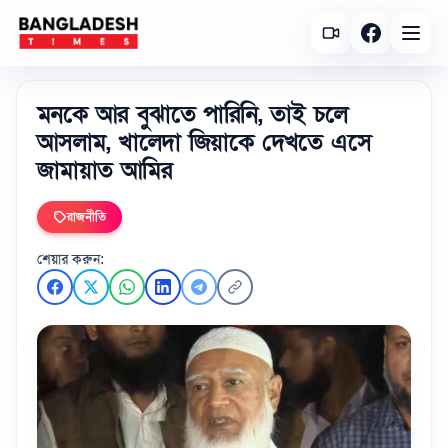
মনকে আর বুঝাতে পারিনি, তাই চলে
আসলাম, খালেদা জিয়াকে দেখতে এসে
জামায়াত আমির
রাজনীতি
শেয়ার করুন: