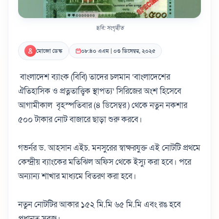
ছবি: সংগৃহীত
মোজো ডেস্ক
০৮:৪০ এএম | ০৩ ডিসেম্বর, ২০২৫
বাংলাদেশ ব্যাংক (বিবি) তাদের চলমান ‘বাংলাদেশের
ঐতিহাসিক ও প্রত্নতাত্ত্বিক স্থাপত্য’ সিরিজের অংশ হিসেবে
আগামীকাল বৃহস্পতিবার (৪ ডিসেম্বর ) থেকে নতুন নকশার
৫০০ টাকার নোট বাজারে ছাড়া শুরু করবে।
গভর্নর ড. আহসান এইচ. মনসুরের স্বাক্ষরযুক্ত এই নোটটি প্রথমে
কেন্দ্রীয় ব্যাংকের মতিঝিল অফিস থেকে ইস্যু করা হবে। পরে
অন্যান্য শাখার মাধ্যমে বিতরণ করা হবে।
নতুন নোটটির আকার ১৫২ মি.মি ৬৫ মি.মি এবং রঙ হবে
প্রধানত সবুজ।