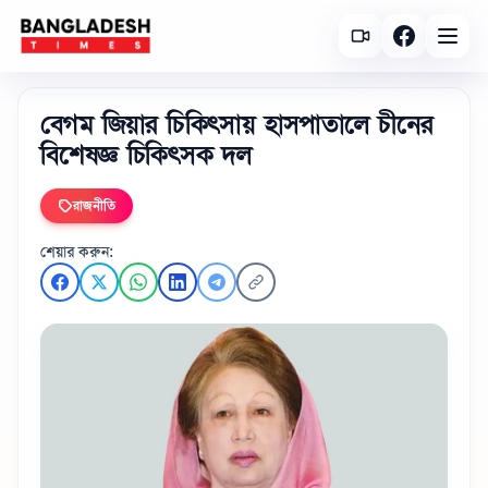
বেগম জিয়ার চিকিৎসায় হাসপাতালে চীনের
বিশেষজ্ঞ চিকিৎসক দল
রাজনীতি
শেয়ার করুন: