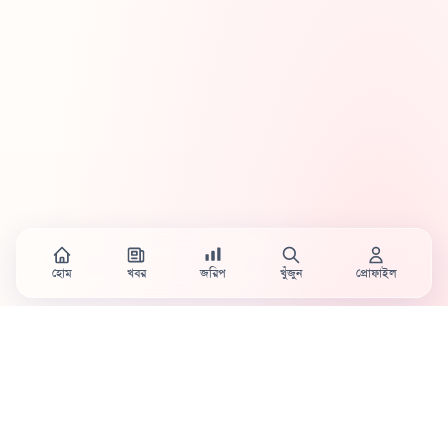
হোম
খবর
জরিপ
খুঁজুন
প্রোফাইল
Country's first full mobile work-flow based news