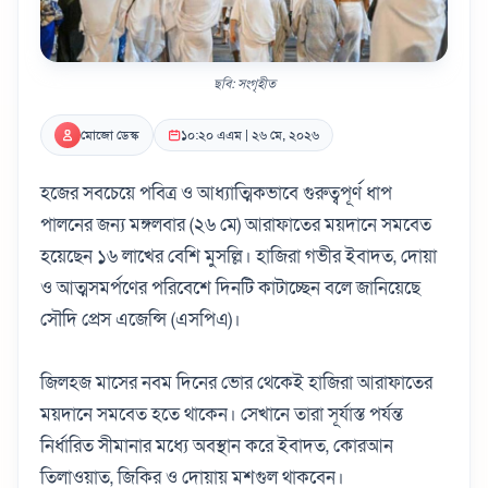
ছবি: সংগৃহীত
মোজো ডেস্ক
১০:২০ এএম | ২৬ মে, ২০২৬
হজের সবচেয়ে পবিত্র ও আধ্যাত্মিকভাবে গুরুত্বপূর্ণ ধাপ
পালনের জন্য মঙ্গলবার (২৬ মে) আরাফাতের ময়দানে সমবেত
হয়েছেন ১৬ লাখের বেশি মুসল্লি। হাজিরা গভীর ইবাদত, দোয়া
ও আত্মসমর্পণের পরিবেশে দিনটি কাটাচ্ছেন বলে জানিয়েছে
সৌদি প্রেস এজেন্সি (এসপিএ)।
জিলহজ মাসের নবম দিনের ভোর থেকেই হাজিরা আরাফাতের
ময়দানে সমবেত হতে থাকেন। সেখানে তারা সূর্যাস্ত পর্যন্ত
নির্ধারিত সীমানার মধ্যে অবস্থান করে ইবাদত, কোরআন
তিলাওয়াত, জিকির ও দোয়ায় মশগুল থাকবেন।