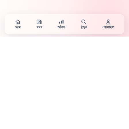
হোম
খবর
জরিপ
খুঁজুন
প্রোফাইল
Country's first full mobile work-flow based news
station.
Sister concern of Vinyl World Group
Publisher:
Abaid Monsur
Mojo Editor-in-Chief:
Sabbir Ahmed
About Us
Terms & Conditions
Privacy Policy
Contact Us
Advertisement