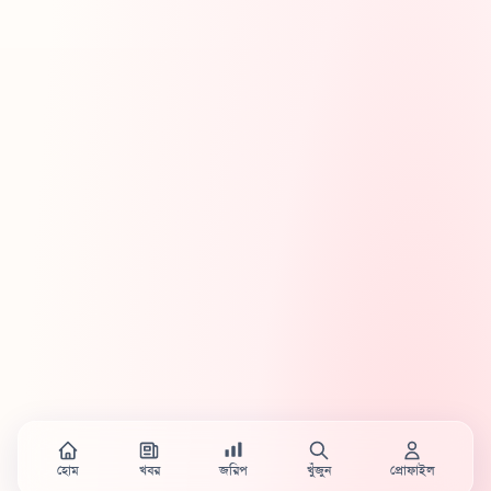
হোম
খবর
জরিপ
খুঁজুন
প্রোফাইল