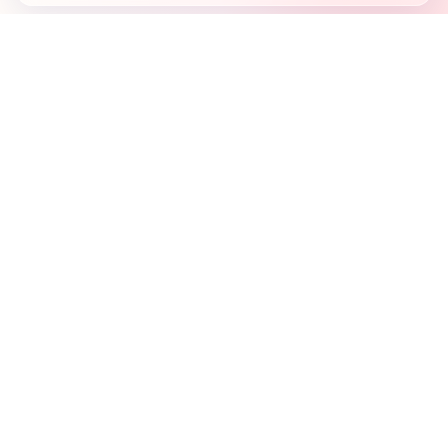
Country's first full mobile work-flow based news
station.
Sister concern of Vinyl World Group
Publisher:
Abaid Monsur
Mojo Editor-in-Chief:
Sabbir Ahmed
About Us
Terms & Conditions
Privacy Policy
Contact Us
Advertisement
নিউজরুম