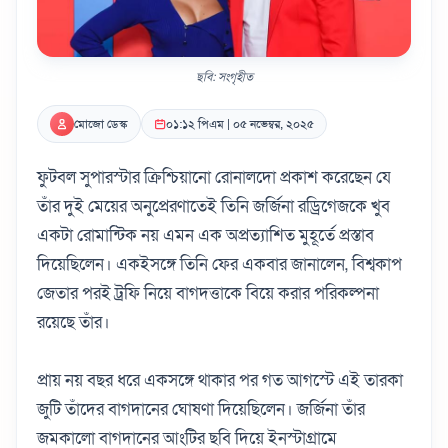
ছবি: সংগৃহীত
মোজো ডেস্ক
০১:১২ পিএম | ০৫ নভেম্বর, ২০২৫
ফুটবল সুপারস্টার ক্রিশ্চিয়ানো রোনালদো প্রকাশ করেছেন যে
তাঁর দুই মেয়ের অনুপ্রেরণাতেই তিনি জর্জিনা রড্রিগেজকে খুব
একটা রোমান্টিক নয় এমন এক অপ্রত্যাশিত মুহূর্তে প্রস্তাব
দিয়েছিলেন। একইসঙ্গে তিনি ফের একবার জানালেন, বিশ্বকাপ
জেতার পরই ট্রফি নিয়ে বাগদত্তাকে বিয়ে করার পরিকল্পনা
রয়েছে তাঁর।
প্রায় নয় বছর ধরে একসঙ্গে থাকার পর গত আগস্টে এই তারকা
জুটি তাঁদের বাগদানের ঘোষণা দিয়েছিলেন। জর্জিনা তাঁর
জমকালো বাগদানের আংটির ছবি দিয়ে ইনস্টাগ্রামে