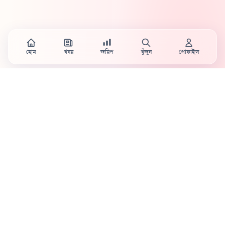
হোম
খবর
জরিপ
খুঁজুন
প্রোফাইল
Country's first full mobile work-flow based news
station.
Sister concern of Vinyl World Group
Publisher:
Abaid Monsur
Mojo Editor-in-Chief:
Sabbir Ahmed
About Us
Terms & Conditions
Privacy Policy
Contact Us
Advertisement