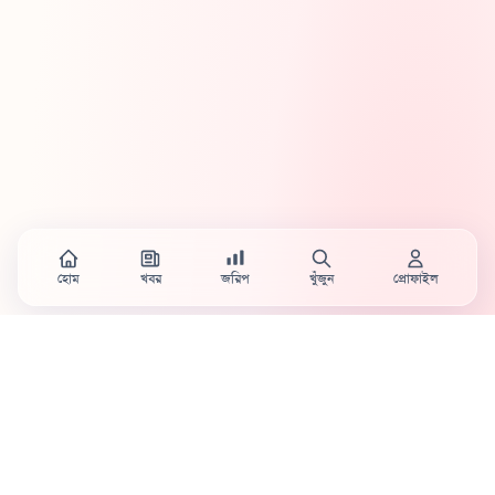
হোম
খবর
জরিপ
খুঁজুন
প্রোফাইল
Country's first full mobile work-flow based news
station.