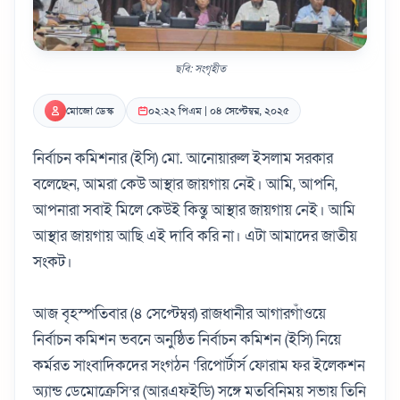
ছবি: সংগৃহীত
মোজো ডেস্ক
০২:২২ পিএম | ০৪ সেপ্টেম্বর, ২০২৫
নির্বাচন কমিশনার (ইসি) মো. আনোয়ারুল ইসলাম সরকার
বলেছেন, আমরা কেউ আস্থার জায়গায় নেই। আমি, আপনি,
আপনারা সবাই মিলে কেউই কিন্তু আস্থার জায়গায় নেই। আমি
আস্থার জায়গায় আছি এই দাবি করি না। এটা আমাদের জাতীয়
সংকট।
আজ বৃহস্পতিবার (৪ সেপ্টেম্বর) রাজধানীর আগারগাঁওয়ে
নির্বাচন কমিশন ভবনে অনুষ্ঠিত নির্বাচন কমিশন (ইসি) নিয়ে
কর্মরত সাংবাদিকদের সংগঠন ‘রিপোর্টার্স ফোরাম ফর ইলেকশন
অ্যান্ড ডেমোক্রেসি’র (আরএফইডি) সঙ্গে মতবিনিময় সভায় তিনি