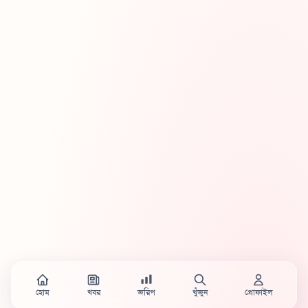
হোম
খবর
জরিপ
খুঁজুন
প্রোফাইল