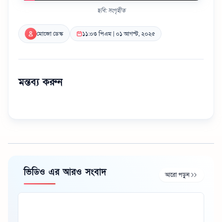
ছবি: সংগৃহীত
মোজো ডেস্ক
১১:০৩ পিএম | ০১ আগস্ট, ২০২৫
মন্তব্য করুন
ভিডিও এর আরও সংবাদ
আরো পড়ুন