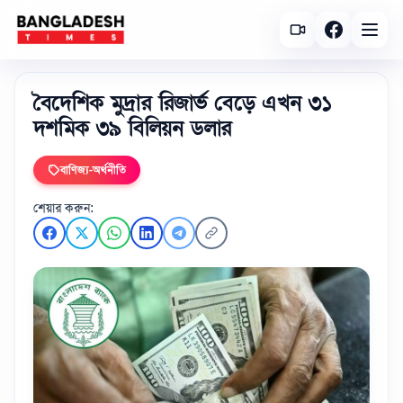
বৈদেশিক মুদ্রার রিজার্ভ বেড়ে এখন ৩১
দশমিক ৩৯ বিলিয়ন ডলার
বাণিজ্য-অর্থনীতি
শেয়ার করুন: