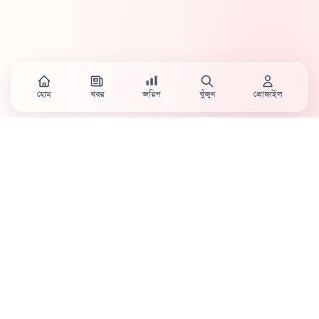
হোম
খবর
জরিপ
খুঁজুন
প্রোফাইল
Country's first full mobile work-flow based news
station.
Sister concern of Vinyl World Group
Publisher:
Abaid Monsur
Mojo Editor-in-Chief:
Sabbir Ahmed
About Us
Terms & Conditions
Privacy Policy
Contact Us