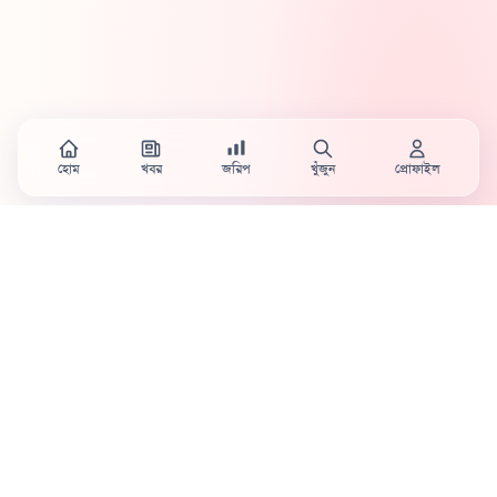
হোম
খবর
জরিপ
খুঁজুন
প্রোফাইল
Country's first full mobile work-flow based news
station.
Sister concern of Vinyl World Group
Publisher:
Abaid Monsur
Mojo Editor-in-Chief:
Sabbir Ahmed