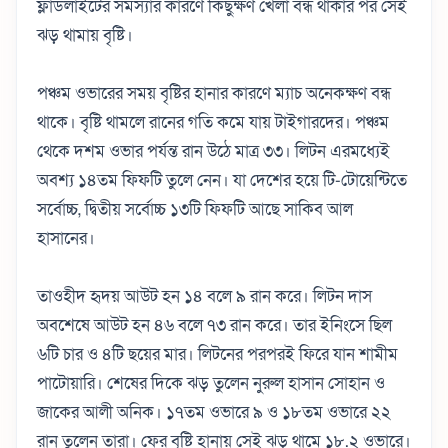
ফ্লাডলাইটের সমস্যার কারণে কিছুক্ষণ খেলা বন্ধ থাকার পর সেই
ঝড় থামায় বৃষ্টি।
পঞ্চম ওভারের সময় বৃষ্টির হানার কারণে ম্যাচ অনেকক্ষণ বন্ধ
থাকে। বৃষ্টি থামলে রানের গতি কমে যায় টাইগারদের। পঞ্চম
থেকে দশম ওভার পর্যন্ত রান উঠে মাত্র ৩৩। লিটন এরমধ্যেই
অবশ্য ১৪তম ফিফটি তুলে নেন। যা দেশের হয়ে টি-টোয়েন্টিতে
সর্বোচ্চ, দ্বিতীয় সর্বোচ্চ ১৩টি ফিফটি আছে সাকিব আল
হাসানের।
তাওহীদ হৃদয় আউট হন ১৪ বলে ৯ রান করে। লিটন দাস
অবশেষে আউট হন ৪৬ বলে ৭৩ রান করে। তার ইনিংসে ছিল
৬টি চার ও ৪টি ছয়ের মার। লিটনের পরপরই ফিরে যান শামীম
পাটোয়ারি। শেষের দিকে ঝড় তুলেন নুরুল হাসান সোহান ও
জাকের আলী অনিক। ১৭তম ওভারে ৯ ও ১৮তম ওভারে ২২
রান তুলেন তারা। ফের বৃষ্টি হানায় সেই ঝড় থামে ১৮.২ ওভারে।