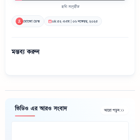
ছবি: সংগৃহীত
মোজো ডেস্ক
০৪:৫২ এএম | ০৬ নভেম্বর, ২০২৫
মন্তব্য করুন
ভিডিও এর আরও সংবাদ
আরো পড়ুন