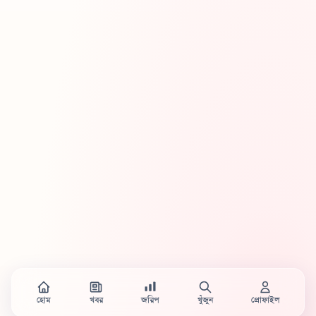
হোম
খবর
জরিপ
খুঁজুন
প্রোফাইল