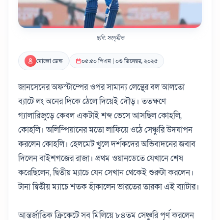
ছবি: সংগৃহীত
মোজো ডেস্ক
০৫:৫০ পিএম | ০৩ ডিসেম্বর, ২০২৫
জানসেনের অফস্টাম্পের ওপর সামান্য লেন্থের বল আলতো
ব্যাটে লং অনের দিকে ঠেলে দিয়েই দৌড়। ততক্ষণে
গ্যালারিজুড়ে কেবল একটাই শব্দ ভেসে আসছিল কোহলি,
কোহলি। অলিম্পিয়ানের মতো লাফিয়ে ওঠে সেঞ্চুরি উদযাপন
করলেন কোহলি। হেলমেট খুলে দর্শকদের অভিবাদনের জবাব
দিলেন বাইশগজের রাজা। প্রথম ওয়ানডেতে যেখানে শেষ
করেছিলেন, দ্বিতীয় ম্যাচে যেন সেখান থেকেই শুরুটা করলেন।
টানা দ্বিতীয় ম্যাচে শতক হাঁকালেন ভারতের তারকা এই ব্যাটার।
আন্তর্জাতিক ক্রিকেটে সব মিলিয়ে ৮৪তম সেঞ্চুরি পূর্ণ করলেন