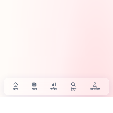
হোম
খবর
জরিপ
খুঁজুন
প্রোফাইল