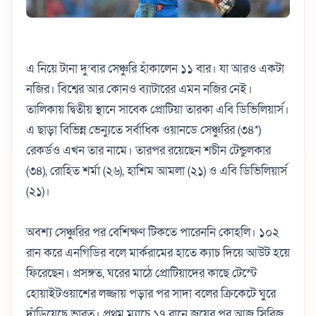
এ নিয়ে টানা দু’বার সেঞ্চুরি হাঁকালেন ১১ বার। যা আরও একটা
নজির। বিশ্বের আর কোনও ব্যাটারের এমন নজির নেই।
তালিকায় দ্বিতীয় স্থানে সাবেক প্রোটিয়া তারকা এবি ডিভিলিয়ার্স।
এ ছাড়া বিভিন্ন ভেন্যুতে সর্বাধিক ওয়ানডে সেঞ্চুরির (৩৪*)
রেকর্ডও এখন তার নামে। তারপর রয়েছেন শচীন টেন্ডুলকার
(৩৪), রোহিত শর্মা (২৬), হাশিম আমলা (২১) ও এবি ডিভিলিয়ার্স
(২১)।
অবশ্য সেঞ্চুরির পর বেশিক্ষণ টিকতে পারেননি কোহলি। ১০২
রান করে এনগিডির বলে মার্করামের হাতে ক্যাচ দিয়ে আউট হয়ে
ফিরেছেন। প্রসঙ্গত, ঘরের মাঠে প্রোটিয়াদের কাছে টেস্টে
হোয়াইটওয়াশের লজ্জায় পড়ার পর সাদা বলের ক্রিকেটে ঘুরে
দাঁড়িয়েছে ভারত। প্রথম ম্যাচে ১৭ রানে জয়ের পর আজ সিরিজ