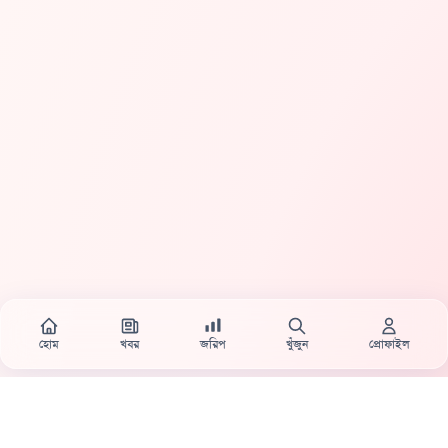
হোম
খবর
জরিপ
খুঁজুন
প্রোফাইল