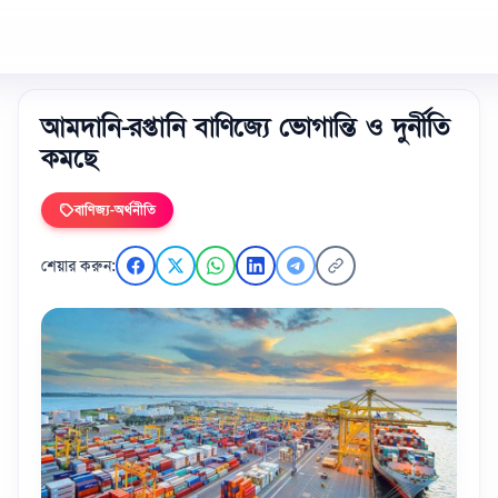
আমদানি-রপ্তানি বাণিজ্যে ভোগান্তি ও দুর্নীতি
কমছে
বাণিজ্য-অর্থনীতি
শেয়ার করুন: