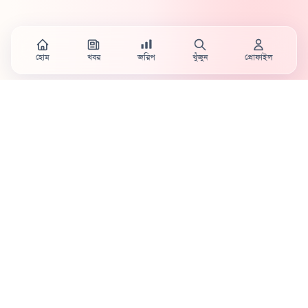
হোম
খবর
জরিপ
খুঁজুন
প্রোফাইল
Country's first full mobile work-flow based news
station.
Sister concern of Vinyl World Group
Publisher:
Abaid Monsur
Mojo Editor-in-Chief:
Sabbir Ahmed
About Us
Terms & Conditions
Privacy Policy
Contact Us
Advertisement