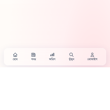
হোম
খবর
জরিপ
খুঁজুন
প্রোফাইল
Country's first full mobile work-flow based news
station.