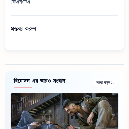
কেএন/টিএ
মন্তব্য করুন
বিনোদন এর আরও সংবাদ
আরো পড়ুন