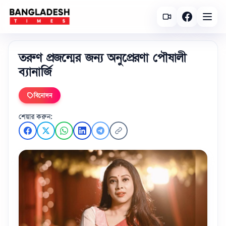
তরুণ প্রজন্মের জন্য অনুপ্রেরণা পৌষালী
ব্যানার্জি
বিনোদন
শেয়ার করুন: