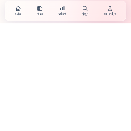
হোম
খবর
জরিপ
খুঁজুন
প্রোফাইল
Country's first full mobile work-flow based news
station.
Sister concern of Vinyl World Group
Publisher:
Abaid Monsur
Mojo Editor-in-Chief:
Sabbir Ahmed
About Us
Terms & Conditions
Privacy Policy
Contact Us
Advertisement