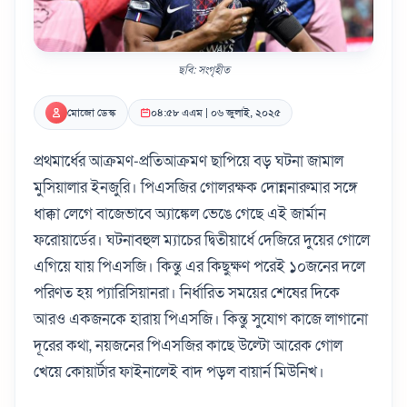
ছবি: সংগৃহীত
মোজো ডেস্ক
০৪:৫৮ এএম | ০৬ জুলাই, ২০২৫
প্রথমার্ধের আক্রমণ-প্রতিআক্রমণ ছাপিয়ে বড় ঘটনা জামাল
মুসিয়ালার ইনজুরি। পিএসজির গোলরক্ষক দোন্ননারুমার সঙ্গে
ধাক্কা লেগে বাজেভাবে অ্যাঙ্কেল ভেঙে গেছে এই জার্মান
ফরোয়ার্ডের। ঘটনাবহুল ম্যাচের দ্বিতীয়ার্ধে দেজিরে দুয়ের গোলে
এগিয়ে যায় পিএসজি। কিন্তু এর কিছুক্ষণ পরেই ১০জনের দলে
পরিণত হয় প্যারিসিয়ানরা। নির্ধারিত সময়ের শেষের দিকে
আরও একজনকে হারায় পিএসজি। কিন্তু সুযোগ কাজে লাগানো
দূরের কথা, নয়জনের পিএসজির কাছে উল্টো আরেক গোল
খেয়ে কোয়ার্টার ফাইনালেই বাদ পড়ল বায়ার্ন মিউনিখ।