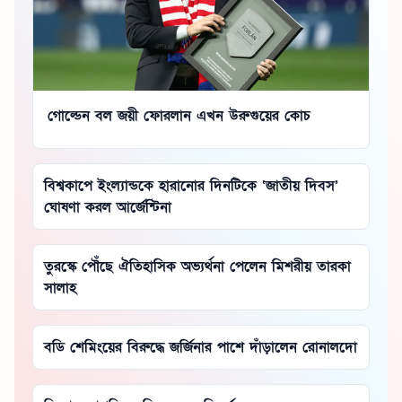
গোল্ডেন বল জয়ী ফোরলান এখন উরুগুয়ের কোচ
বিশ্বকাপে ইংল্যান্ডকে হারানোর দিনটিকে ‘জাতীয় দিবস’
ঘোষণা করল আর্জেন্টিনা
তুরস্কে পৌঁছে ঐতিহাসিক অভ্যর্থনা পেলেন মিশরীয় তারকা
সালাহ
বডি শেমিংয়ের বিরুদ্ধে জর্জিনার পাশে দাঁড়ালেন রোনালদো