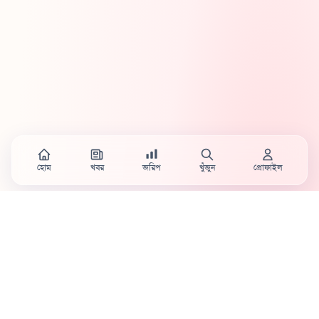
হোম
খবর
জরিপ
খুঁজুন
প্রোফাইল
Country's first full mobile work-flow based news
station.