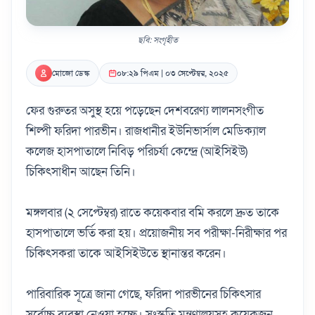
ছবি: সংগৃহীত
মোজো ডেস্ক
০৮:২৯ পিএম | ০৩ সেপ্টেম্বর, ২০২৫
ফের গুরুতর অসুস্থ হয়ে পড়েছেন দেশবরেণ্য লালনসংগীত
শিল্পী ফরিদা পারভীন। রাজধানীর ইউনিভার্সাল মেডিক্যাল
কলেজ হাসপাতালে নিবিড় পরিচর্যা কেন্দ্রে (আইসিইউ)
চিকিৎসাধীন আছেন তিনি।
মঙ্গলবার (২ সেপ্টেম্বর) রাতে কয়েকবার বমি করলে দ্রুত তাকে
হাসপাতালে ভর্তি করা হয়। প্রয়োজনীয় সব পরীক্ষা-নিরীক্ষার পর
চিকিৎসকরা তাকে আইসিইউতে স্থানান্তর করেন।
পারিবারিক সূত্রে জানা গেছে, ফরিদা পারভীনের চিকিৎসার
সর্বোচ্চ ব্যবস্থা নেওয়া হচ্ছে। সংস্কৃতি মন্ত্রণালয়সহ কয়েকজন