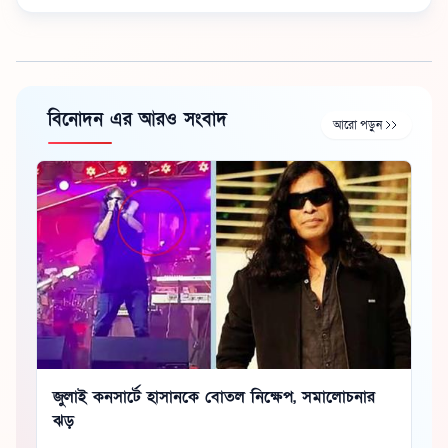
বিনোদন এর আরও সংবাদ
আরো পড়ুন
জুলাই কনসার্টে হাসানকে বোতল নিক্ষেপ, সমালোচনার
ঝড়