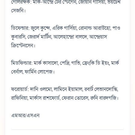
গোলরক্ষক: মার্ক-আন্দ্রে টের স্টেগেন, জোয়ান গার্সিয়া, ভয়চেখ
সেজনি।
ডিফেন্ডার: জুলে কুন্দে, এরিক গার্সিয়া, রোনাল্ড আরাউহো, পাও
কুবারসি, জেরার্দ মার্টিন, আলেহান্দ্রো বালদে, আন্দ্রেয়াস
ক্রিস্টেনসেন।
মিডফিল্ডার: মার্ক কাসাদো, পেদ্রি, গাভি, ফ্রেংকি ডি ইয়ং, মার্ক
বের্নাল, ফার্মিন লোপেজ।
ফরোয়ার্ড: দানি ওলমো, লামিনে ইয়ামাল, রবার্ট লেভানদোস্কি,
রাফিনিয়া, মার্কাস রাশফোর্ড, ফেরান তোরেস, রুনি বারদগজি।
এমআর/এসএন