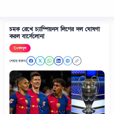
চমক রেখে চ্যাম্পিয়নস লিগের দল ঘোষণা
করল বার্সেলোনা
খেলাধুলা
শেয়ার করুন: