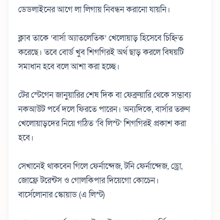
ডেডলাইনের আগে লা লিগায় নিবন্ধন করানো যায়নি।
ক্লাব তাকে ‘বার্সা অ্যাতলেতিক’ খেলোয়াড় হিসেবে চিহ্নিত
করেছে। তবে বোর্ড খুব শিগগিরই অর্থ ছাড় করলে বিষয়টি
সমাধান হবে বলে আশা করা হচ্ছে।
টের স্টেগেন জানুয়ারির শেষ দিক বা ফেব্রুয়ারি থেকে সম্ভাব্য
নকআউট পর্বে দলে ফিরতে পারেন। অন্যদিকে, বার্সার তরুণ
খেলোয়াড়দের নিয়ে গঠিত ‘বি লিস্ট’ শিগগিরই প্রকাশ করা
হবে।
সেখানেই থাকবেন গিলে ফের্নান্দেজ, টনি ফের্নান্দেজ, ড্রো,
জোফ্রে টরেন্টস ও গোলকিপার দিয়েগো কোচেন।
বার্সেলোনার স্কোয়াড (এ লিস্ট)