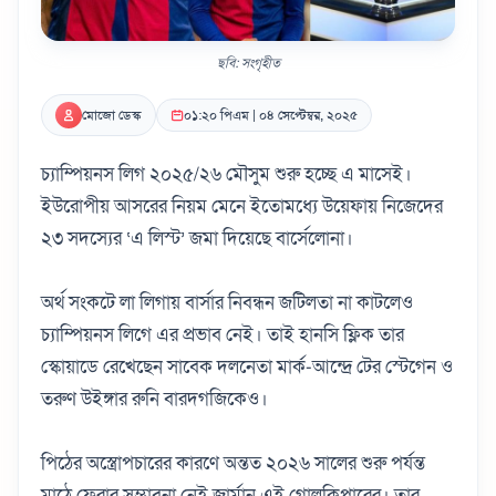
ছবি: সংগৃহীত
মোজো ডেস্ক
০১:২০ পিএম | ০৪ সেপ্টেম্বর, ২০২৫
চ্যাম্পিয়নস লিগ ২০২৫/২৬ মৌসুম শুরু হচ্ছে এ মাসেই।
ইউরোপীয় আসরের নিয়ম মেনে ইতোমধ্যে উয়েফায় নিজেদের
২৩ সদস্যের ‘এ লিস্ট’ জমা দিয়েছে বার্সেলোনা।
অর্থ সংকটে লা লিগায় বার্সার নিবন্ধন জটিলতা না কাটলেও
চ্যাম্পিয়নস লিগে এর প্রভাব নেই। তাই হানসি ফ্লিক তার
স্কোয়াডে রেখেছেন সাবেক দলনেতা মার্ক-আন্দ্রে টের স্টেগেন ও
তরুণ উইঙ্গার রুনি বারদগজিকেও।
পিঠের অস্ত্রোপচারের কারণে অন্তত ২০২৬ সালের শুরু পর্যন্ত
মাঠে ফেরার সম্ভাবনা নেই জার্মান এই গোলকিপারের। তার