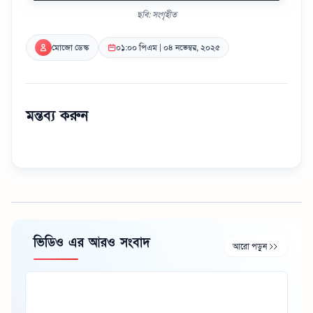
ছবি: সংগৃহীত
মোজো ডেস্ক
০১:০০ পিএম | ০৪ নভেম্বর, ২০২৫
মন্তব্য করুন
ভিডিও এর আরও সংবাদ
আরো পড়ুন