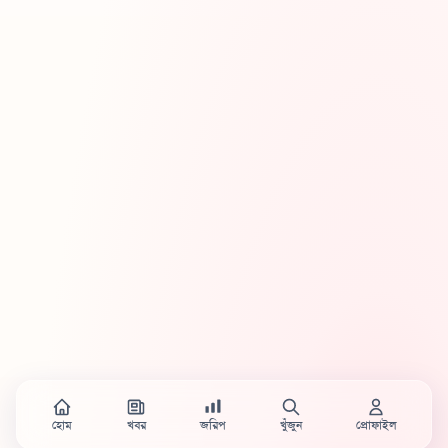
হোম
খবর
জরিপ
খুঁজুন
প্রোফাইল