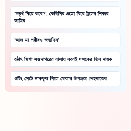
‘চতুর্থ বিয়ে কবে?’, কেবিসির প্রমো ঘিরে ট্রলের শিকার
আমির
‘আজ মা পরীরও জন্মদিন’
হঠাৎ মিশা সওদাগরের বাসায় নব্বই দশকের তিন নায়ক
শুটিং সেটে নাকফুল গিলে ফেলার উপক্রম শেহনাজের