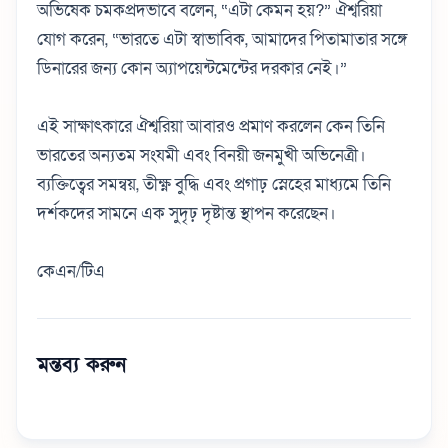
অভিষেক চমকপ্রদভাবে বলেন, “এটা কেমন হয়?” ঐশ্বরিয়া
যোগ করেন, “ভারতে এটা স্বাভাবিক, আমাদের পিতামাতার সঙ্গে
ডিনারের জন্য কোন অ্যাপয়েন্টমেন্টের দরকার নেই।”
এই সাক্ষাৎকারে ঐশ্বরিয়া আবারও প্রমাণ করলেন কেন তিনি
ভারতের অন্যতম সংযমী এবং বিনয়ী জনমুখী অভিনেত্রী।
ব্যক্তিত্বের সমন্বয়, তীক্ষ্ণ বুদ্ধি এবং প্রগাঢ় স্নেহের মাধ্যমে তিনি
দর্শকদের সামনে এক সুদৃঢ় দৃষ্টান্ত স্থাপন করেছেন।
কেএন/টিএ
মন্তব্য করুন