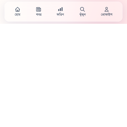
হোম
খবর
জরিপ
খুঁজুন
প্রোফাইল
Country's first full mobile work-flow based news
station.
Sister concern of Vinyl World Group
Publisher:
Abaid Monsur
Mojo Editor-in-Chief:
Sabbir Ahmed
About Us
Terms & Conditions
Privacy Policy
Contact Us
Advertisement