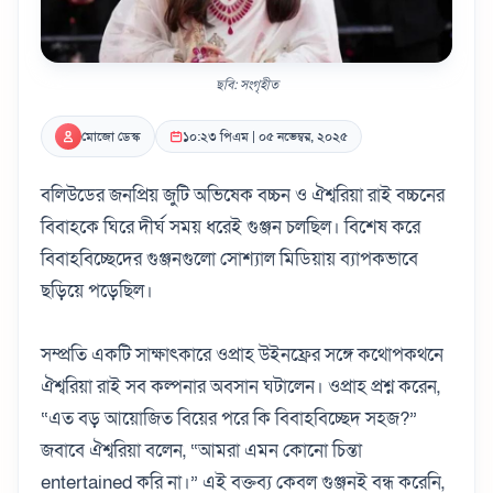
ছবি: সংগৃহীত
মোজো ডেস্ক
১০:২৩ পিএম | ০৫ নভেম্বর, ২০২৫
বলিউডের জনপ্রিয় জুটি অভিষেক বচ্চন ও ঐশ্বরিয়া রাই বচ্চনের
বিবাহকে ঘিরে দীর্ঘ সময় ধরেই গুঞ্জন চলছিল। বিশেষ করে
বিবাহবিচ্ছেদের গুঞ্জনগুলো সোশ্যাল মিডিয়ায় ব্যাপকভাবে
ছড়িয়ে পড়েছিল।
সম্প্রতি একটি সাক্ষাৎকারে ওপ্রাহ উইনফ্রের সঙ্গে কথোপকথনে
ঐশ্বরিয়া রাই সব কল্পনার অবসান ঘটালেন। ওপ্রাহ প্রশ্ন করেন,
“এত বড় আয়োজিত বিয়ের পরে কি বিবাহবিচ্ছেদ সহজ?”
জবাবে ঐশ্বরিয়া বলেন, “আমরা এমন কোনো চিন্তা
entertained করি না।” এই বক্তব্য কেবল গুঞ্জনই বন্ধ করেনি,