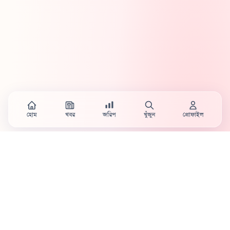
হোম
খবর
জরিপ
খুঁজুন
প্রোফাইল
Country's first full mobile work-flow based news
station.
Sister concern of Vinyl World Group