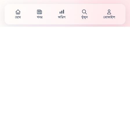
হোম
খবর
জরিপ
খুঁজুন
প্রোফাইল
Country's first full mobile work-flow based news
station.
Sister concern of Vinyl World Group
Publisher:
Abaid Monsur
Mojo Editor-in-Chief:
Sabbir Ahmed
About Us
Terms & Conditions
Privacy Policy
Contact Us
Advertisement